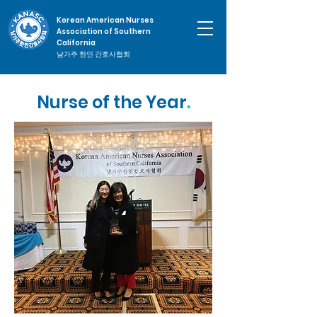
Korean American Nurses
Association of Southern
California
남가주 한인 간호사협회
Nurse of the Year
.